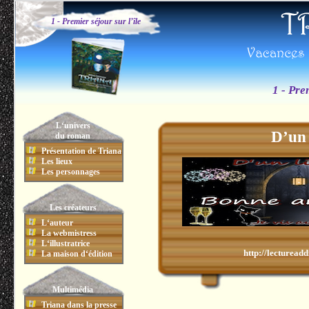
1 - Premier séjour sur l’île
1 - Pre
L‘univers
D’un 
du roman
Présentation de Triana
Les lieux
Les personnages
Les créateurs
L‘auteur
La webmistress
L‘illustratrice
http://lecturead
La maison d‘édition
Multimédia
Triana dans la presse