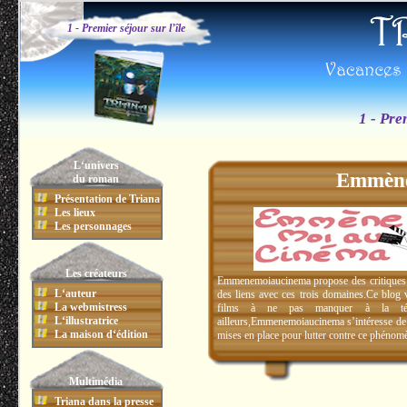
1 - Premier séjour sur l’île
1 - Pre
L‘univers
Emmène
du roman
Présentation de Triana
Les lieux
Les personnages
Les créateurs
Emmenemoiaucinema propose des critiques d
L‘auteur
des liens avec ces trois domaines.Ce blog 
La webmistress
films à ne pas manquer à la télévi
L‘illustratrice
ailleurs,Emmenemoiaucinema s’intéresse de pl
La maison d‘édition
mises en place pour lutter contre ce phéno
Multimédia
Triana dans la presse