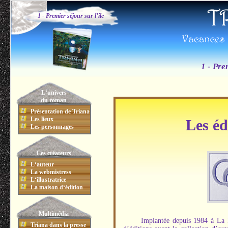
1 - Premier séjour sur l’île
1 - Pre
L‘univers
du roman
Présentation de Triana
Les lieux
Les éd
Les personnages
Les créateurs
L‘auteur
La webmistress
L‘illustratrice
La maison d‘édition
Multimédia
Implantée depuis 1984 à La
Triana dans la presse