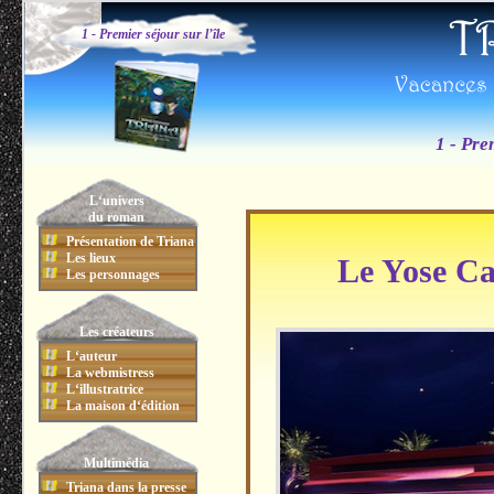
1 - Premier séjour sur l’île
1 - Pre
L‘univers
du roman
Présentation de Triana
Les lieux
Le Yose Caf
Les personnages
Les créateurs
L‘auteur
La webmistress
L‘illustratrice
La maison d‘édition
Multimédia
Triana dans la presse